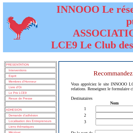
INNOOO Le résea
p
ASSOCIATI
LCE9 Le Club des
PRESENTATION
Interventions
Recommandez ce
Esprit
Membres d'Honneur
Vous appréciez le site INNOOO LCE
Livre d'Or
relations. Renseignez le formulaire c
Le Prix LCE9
Destinataires
Revue de Presse
Nom 
1
ADHESION
2
Demande d'adhésion
Localisation des Entrepreneurs
3
Liens thématiques
Mécénat