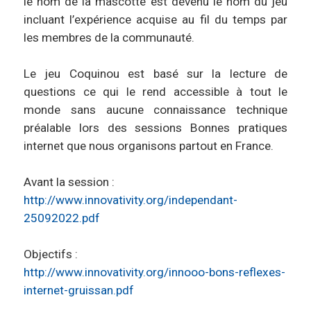
le nom de la mascotte est devenu le nom du jeu
incluant l’expérience acquise au fil du temps par
les membres de la communauté.
Le jeu Coquinou est basé sur la lecture de
questions ce qui le rend accessible à tout le
monde sans aucune connaissance technique
préalable lors des sessions Bonnes pratiques
internet que nous organisons partout en France.
Avant la session :
http://www.innovativity.org/independant-
25092022.pdf
Objectifs :
http://www.innovativity.org/innooo-bons-reflexes-
internet-gruissan.pdf