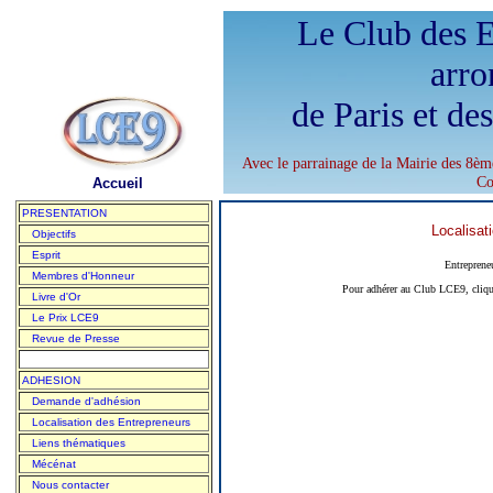
Le Club des E
arro
de Paris et de
Avec le parrainage de la Mairie des 8èm
Co
Accueil
PRESENTATION
Localisat
Objectifs
Esprit
Entreprene
Membres d'Honneur
Pour adhérer au Club LCE9, cliqu
Livre d'Or
Le Prix LCE9
Revue de Presse
ADHESION
Demande d'adhésion
Localisation des Entrepreneurs
Liens thématiques
Mécénat
Nous contacter