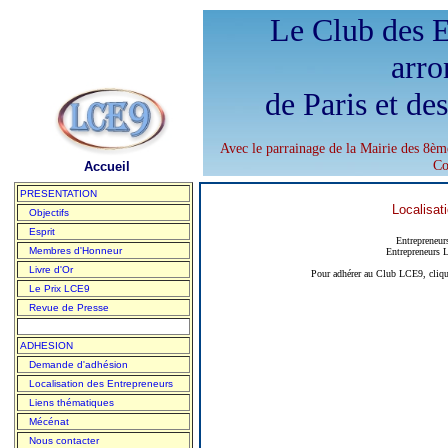
Le Club des E
arro
de Paris et de
Avec le parrainage de la Mairie des 8èm
Co
Accueil
PRESENTATION
Localisat
Objectifs
Esprit
Entrepreneu
Membres d'Honneur
Entrepreneurs 
Livre d'Or
Pour adhérer au Club LCE9, cliqu
Le Prix LCE9
Revue de Presse
ADHESION
Demande d'adhésion
Localisation des Entrepreneurs
Liens thématiques
Mécénat
Nous contacter