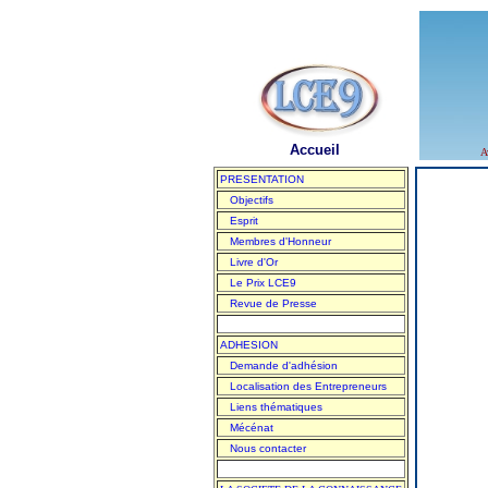
Accueil
A
PRESENTATION
Objectifs
Esprit
Membres d'Honneur
Livre d'Or
Le Prix LCE9
Revue de Presse
ADHESION
Demande d'adhésion
Localisation des Entrepreneurs
Liens thématiques
Mécénat
Nous contacter