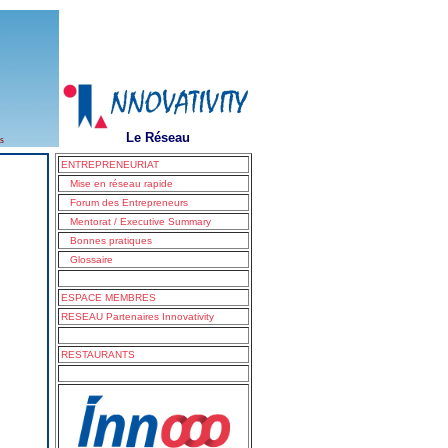
Le Réseau
s
ENTREPRENEURIAT
Mise en réseau rapide
Forum des Entrepreneurs
Mentorat / Executive Summary
Bonnes pratiques
Glossaire
ESPACE MEMBRES
RESEAU Partenaires Innovativity
RESTAURANTS