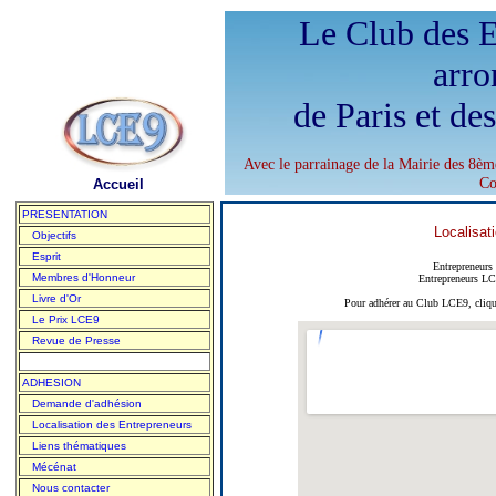
Le Club des E
arro
de Paris et de
Avec le parrainage de la Mairie des 8èm
Co
Accueil
PRESENTATION
Localisat
Objectifs
Esprit
Entrepreneurs
Membres d'Honneur
Entrepreneurs LC
Livre d'Or
Pour adhérer au Club LCE9, cliqu
Le Prix LCE9
Revue de Presse
ADHESION
Demande d'adhésion
Localisation des Entrepreneurs
Liens thématiques
Mécénat
Nous contacter