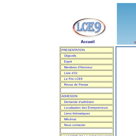
Accueil
A
PRESENTATION
Objectifs
Esprit
Membres d'Honneur
Livre d'Or
Le Prix LCE9
Revue de Presse
ADHESION
Demande d'adhésion
Localisation des Entrepreneurs
Liens thématiques
Mécénat
Nous contacter