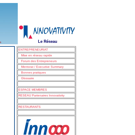
Le Réseau
s
ENTREPRENEURIAT
Mise en réseau rapide
Forum des Entrepreneurs
Mentorat / Executive Summary
Bonnes pratiques
Glossaire
ESPACE MEMBRES
RESEAU Partenaires Innovativity
RESTAURANTS