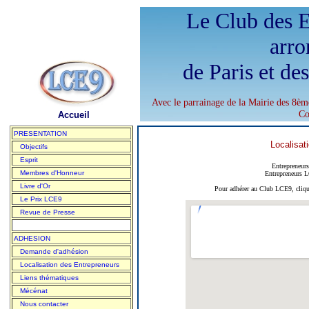
Le Club des E
arro
de Paris et de
Avec le parrainage de la Mairie des 8èm
Co
Accueil
PRESENTATION
Localisat
Objectifs
Esprit
Entrepreneur
Membres d'Honneur
Entrepreneurs 
Livre d'Or
Pour adhérer au Club LCE9, cliqu
Le Prix LCE9
Revue de Presse
ADHESION
Demande d'adhésion
Localisation des Entrepreneurs
Liens thématiques
Mécénat
Nous contacter