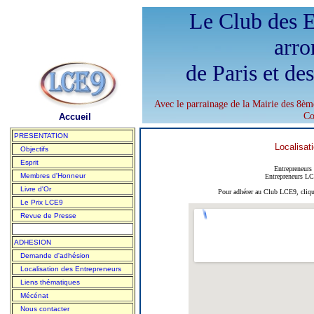
Le Club des E
arro
de Paris et de
Avec le parrainage de la Mairie des 8èm
Co
Accueil
PRESENTATION
Localisat
Objectifs
Esprit
Entrepreneurs
Membres d'Honneur
Entrepreneurs LC
Livre d'Or
Pour adhérer au Club LCE9, cliqu
Le Prix LCE9
Revue de Presse
ADHESION
Demande d'adhésion
Localisation des Entrepreneurs
Liens thématiques
Mécénat
Nous contacter