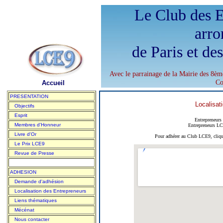
Le Club des E
arro
de Paris et de
Avec le parrainage de la Mairie des 8èm
Co
Accueil
PRESENTATION
Localisat
Objectifs
Esprit
Entrepreneurs
Membres d'Honneur
Entrepreneurs LC
Livre d'Or
Pour adhérer au Club LCE9, cliqu
Le Prix LCE9
Revue de Presse
ADHESION
Demande d'adhésion
Localisation des Entrepreneurs
Liens thématiques
Mécénat
Nous contacter