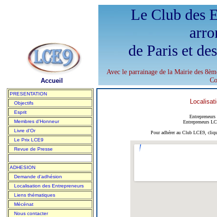
Le Club des E
arro
de Paris et de
Avec le parrainage de la Mairie des 8èm
Co
Accueil
PRESENTATION
Localisat
Objectifs
Esprit
Entrepreneurs
Membres d'Honneur
Entrepreneurs LC
Livre d'Or
Pour adhérer au Club LCE9, cliqu
Le Prix LCE9
Revue de Presse
ADHESION
Demande d'adhésion
Localisation des Entrepreneurs
Liens thématiques
Mécénat
Nous contacter