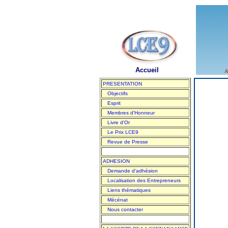
Accueil
A
PRESENTATION
Objectifs
Esprit
Membres d'Honneur
Livre d'Or
Le Prix LCE9
Revue de Presse
ADHESION
Demande d'adhésion
Localisation des Entrepreneurs
Liens thématiques
Mécénat
Nous contacter