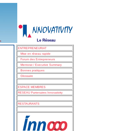
Le Réseau
s
ENTREPRENEURIAT
Mise en réseau rapide
Forum des Entrepreneurs
Mentorat / Executive Summary
Bonnes pratiques
Glossaire
ESPACE MEMBRES
RESEAU Partenaires Innovativity
RESTAURANTS