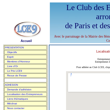
Le Club des E
arro
de Paris et de
Avec le parrainage de la Mairie des 8èm
Co
Accueil
PRESENTATION
Localisat
Objectifs
Esprit
Entrepreneu
Membres d'Honneur
Entrepreneurs 
Livre d'Or
Pour adhérer au Club LCE9, cliqu
Le Prix LCE9
Revue de Presse
ADHESION
Demande d'adhésion
Localisation des Entrepreneurs
Liens thématiques
Mécénat
Nous contacter