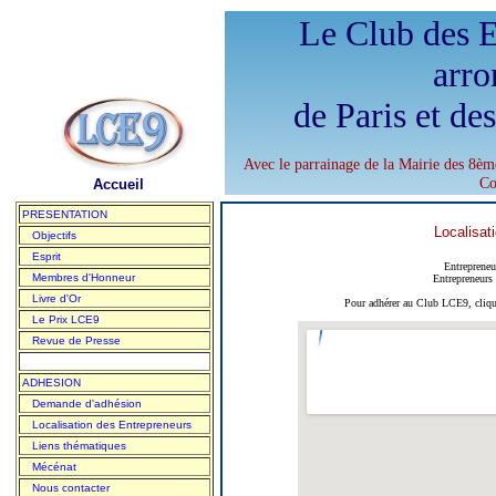
Le Club des E
arro
de Paris et de
Avec le parrainage de la Mairie des 8èm
Co
Accueil
PRESENTATION
Localisat
Objectifs
Esprit
Entreprene
Membres d'Honneur
Entrepreneurs
Livre d'Or
Pour adhérer au Club LCE9, cliqu
Le Prix LCE9
Revue de Presse
ADHESION
Demande d'adhésion
Localisation des Entrepreneurs
Liens thématiques
Mécénat
Nous contacter